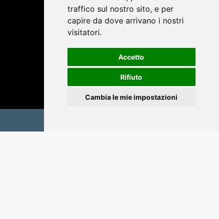
traffico sul nostro sito, e per
capire da dove arrivano i nostri
visitatori.
Accetto
Rifiuto
Cambia le mie impostazioni
Scrivici a
redazione@insideoutrend.it
© 2025 Lombardini22 - All rights reserved.
Privacy Policy
Privacy Policy
Cookie Policy
Un’iniziativa di