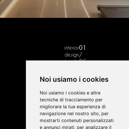
nuova
agorà
Sottrazione
Elogio
A.
La
Inaspettato
Minghini
intelligente
della
01
interior
casa
arrivederci
soglia
/
design
del
05
trend
niente
Noi usiamo i cookies
Noi usiamo i cookies e altre
tecniche di tracciamento per
migliorare la tua esperienza di
navigazione nel nostro sito, per
mostrarti contenuti personalizzati
e annunci mirati, per analizzare il